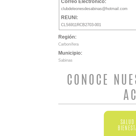
Correo Electrónico:
clubdeleonesdesabinas@hotmail.com
REUNI:
CLS6911RCB2703-001
Región:
Carbonífera
Municipio:
Sabinas
CONOCE NUE
A
SALUD 
BIENES