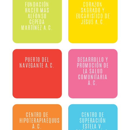
FUNDACIÓN
CORAZON
HACER MAS
SAGRADO Y
ALFONSO
EUCARISTICO DE
CEPEDA
JESUS A.C.
MARTÍNEZ A.C.
PUERTO DEL
DESARROLLO Y
NAVEGANTE A.C.
PROMOCIÓN DE
LA SALUD
COMUNITARIA
A.C.
CENTRO DE
CENTRO DE
HIPOTERAPIAEQUUS
SUPERACIÓN
A.C.
ESTELA V.