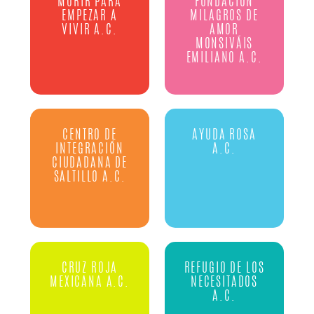
MORIR PARA
FUNDACION
EMPEZAR A
MILAGROS DE
VIVIR A.C.
AMOR
MONSIVÁIS
EMILIANO A.C.
CENTRO DE
AYUDA ROSA
INTEGRACIÓN
A.C.
CIUDADANA DE
SALTILLO A.C.
CRUZ ROJA
REFUGIO DE LOS
MEXICANA A.C.
NECESITADOS
A.C.