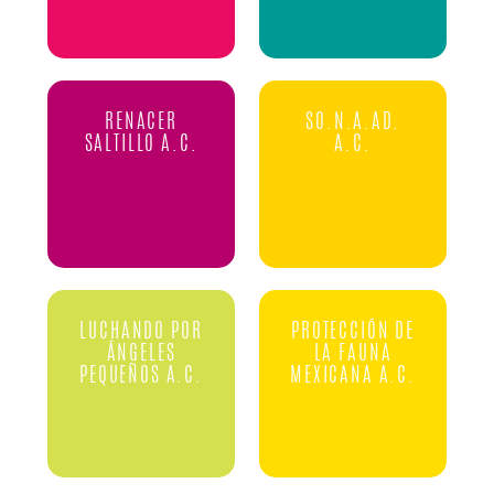
RENACER
SO.N.A.AD.
SALTILLO A.C.
A.C.
LUCHANDO POR
PROTECCIÓN DE
ÁNGELES
LA FAUNA
PEQUEÑOS A.C.
MEXICANA A.C.