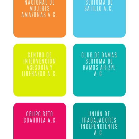
NACIONAL DE
SERTOMA DE
MUJERES
SATILLO A.C.
AMAZONAS A.C.
CENTRO DE
CLUB DE DAMAS
INTERVENCIÓN
SERTOMA DE
ASESORÍA Y
RAMOS ARIZPE
LIDERAZGO A.C.
A.C.
GRUPO RETO
UNIÓN DE
COAHUILA A.C
TRABAJADORES
INDEPENDIENTES
A.C.