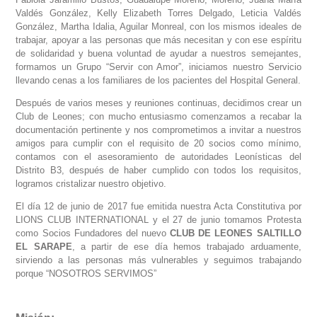
Valdés González, Kelly Elizabeth Torres Delgado, Leticia Valdés
González, Martha Idalia, Aguilar Monreal, con los mismos ideales de
trabajar, apoyar a las personas que más necesitan y con ese espíritu
de solidaridad y buena voluntad de ayudar a nuestros semejantes,
formamos un Grupo “Servir con Amor”, iniciamos nuestro Servicio
llevando cenas a los familiares de los pacientes del Hospital General.
Después de varios meses y reuniones continuas, decidimos crear un
Club de Leones; con mucho entusiasmo comenzamos a recabar la
documentación pertinente y nos comprometimos a invitar a nuestros
amigos para cumplir con el requisito de 20 socios como mínimo,
contamos con el asesoramiento de autoridades Leonísticas del
Distrito B3, después de haber cumplido con todos los requisitos,
logramos cristalizar nuestro objetivo.
El día 12 de junio de 2017 fue emitida nuestra Acta Constitutiva por
LIONS CLUB INTERNATIONAL y el 27 de junio tomamos Protesta
como Socios Fundadores del nuevo
CLUB DE LEONES SALTILLO
EL SARAPE
, a partir de ese día hemos trabajado arduamente,
sirviendo a las personas más vulnerables y seguimos trabajando
porque “NOSOTROS SERVIMOS”