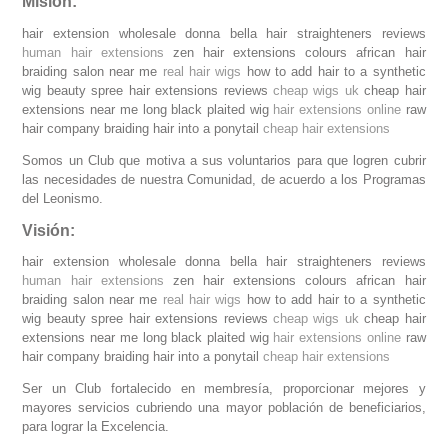
Misión:
hair extension wholesale donna bella hair straighteners reviews
human hair extensions
zen hair extensions colours african hair
braiding salon near me
real hair wigs
how to add hair to a synthetic
wig beauty spree hair extensions reviews
cheap wigs uk
cheap hair
extensions near me long black plaited wig
hair extensions online
raw
hair company braiding hair into a ponytail
cheap hair extensions
Somos un Club que motiva a sus voluntarios para que logren cubrir
las necesidades de nuestra Comunidad, de acuerdo a los Programas
del Leonismo.
Visión:
hair extension wholesale donna bella hair straighteners reviews
human hair extensions
zen hair extensions colours african hair
braiding salon near me
real hair wigs
how to add hair to a synthetic
wig beauty spree hair extensions reviews
cheap wigs uk
cheap hair
extensions near me long black plaited wig
hair extensions online
raw
hair company braiding hair into a ponytail
cheap hair extensions
Ser un Club fortalecido en membresía, proporcionar mejores y
mayores servicios cubriendo una mayor población de beneficiarios,
para lograr la Excelencia.