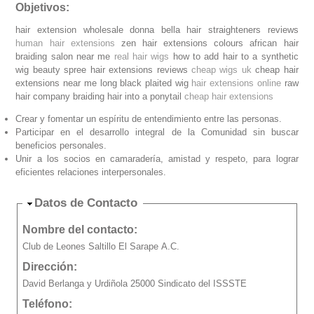
Objetivos:
hair extension wholesale donna bella hair straighteners reviews
human hair extensions
zen hair extensions colours african hair
braiding salon near me
real hair wigs
how to add hair to a synthetic
wig beauty spree hair extensions reviews
cheap wigs uk
cheap hair
extensions near me long black plaited wig
hair extensions online
raw
hair company braiding hair into a ponytail
cheap hair extensions
Crear y fomentar un espíritu de entendimiento entre las personas.
Participar en el desarrollo integral de la Comunidad sin buscar
beneficios personales.
Unir a los socios en camaradería, amistad y respeto, para lograr
eficientes relaciones interpersonales.
Ocultar
Datos de Contacto
Nombre del contacto:
Club de Leones Saltillo El Sarape A.C.
Dirección:
David Berlanga y Urdiñola 25000 Sindicato del ISSSTE
Teléfono: