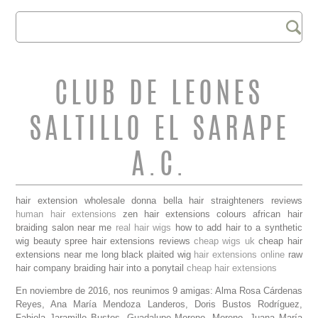
Buscar
FORMULARIO DE
BÚSQUEDA
CLUB DE LEONES
SALTILLO EL SARAPE
A.C.
hair extension wholesale donna bella hair straighteners reviews
human hair extensions
zen hair extensions colours african hair
braiding salon near me
real hair wigs
how to add hair to a synthetic
wig beauty spree hair extensions reviews
cheap wigs uk
cheap hair
extensions near me long black plaited wig
hair extensions online
raw
hair company braiding hair into a ponytail
cheap hair extensions
En noviembre de 2016, nos reunimos 9 amigas: Alma Rosa Cárdenas
Reyes, Ana María Mendoza Landeros, Doris Bustos Rodríguez,
Fabiola Jaramillo Bustos, Guadalupe Moreno, Moreno, Juana María