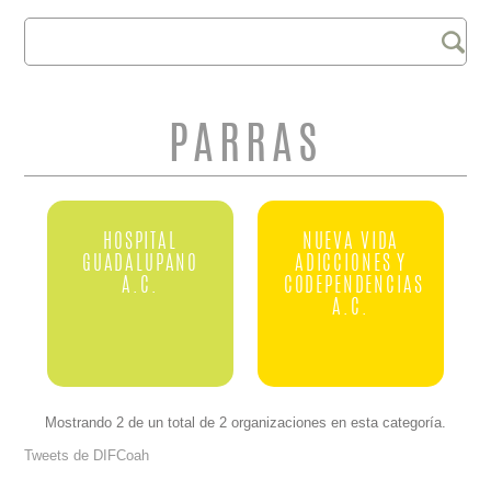
Buscar
FORMULARIO DE
BÚSQUEDA
PARRAS
HOSPITAL
NUEVA VIDA
GUADALUPANO
ADICCIONES Y
A.C.
CODEPENDENCIAS
A.C.
Mostrando 2 de un total de 2 organizaciones en esta categoría.
Tweets de DIFCoah