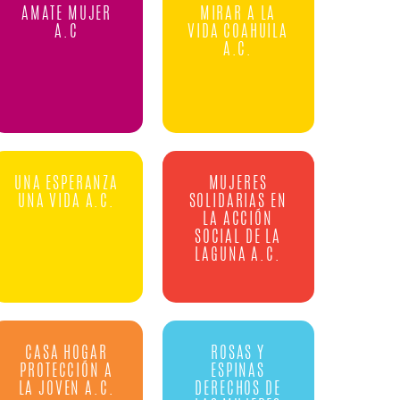
AMATE MUJER
MIRAR A LA
A.C
VIDA COAHUILA
A.C.
UNA ESPERANZA
MUJERES
UNA VIDA A.C.
SOLIDARIAS EN
LA ACCIÓN
SOCIAL DE LA
LAGUNA A.C.
CASA HOGAR
ROSAS Y
PROTECCIÓN A
ESPINAS
LA JOVEN A.C.
DERECHOS DE