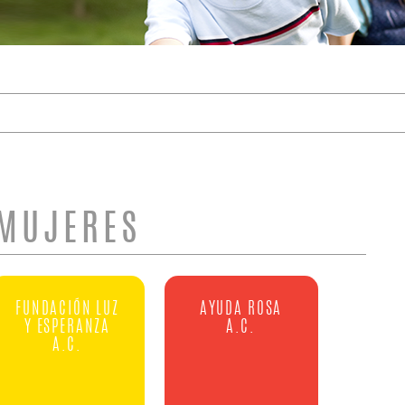
DE BÚSQUEDA
MUJERES
FUNDACIÓN LUZ
AYUDA ROSA
Y ESPERANZA
A.C.
A.C.