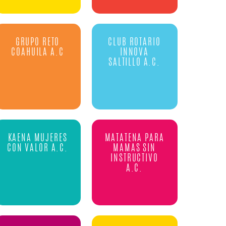
GRUPO RETO
CLUB ROTARIO
COAHUILA A.C
INNOVA
SALTILLO A.C.
KAENA MUJERES
MATATENA PARA
CON VALOR A.C.
MAMAS SIN
INSTRUCTIVO
A.C.