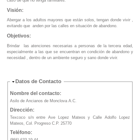
caso de que no tenga familiares.
Visión:
Abergar a los adultos mayores que están solos, tengan donde vivir ,
evitando que anden por las calles en situación de abandono.
Objetivos:
Brindar las atenciones necesarias a personas de la tercera edad,
especialmente a las que se encuentran en condición de abandono y
necesidad , dentro de un ambiente seguro y sano donde vivir.
Ocultar
Datos de Contacto
Nombre del contacto:
Asilo de Ancianos de Monclova A.C.
Dirección:
Texcoco s/n entre Ave Lopez Mateos y Calle Adolfo Lopez
Mateos, Col. Progreso C.P. 25770
Teléfono:
(866) 633 19 44