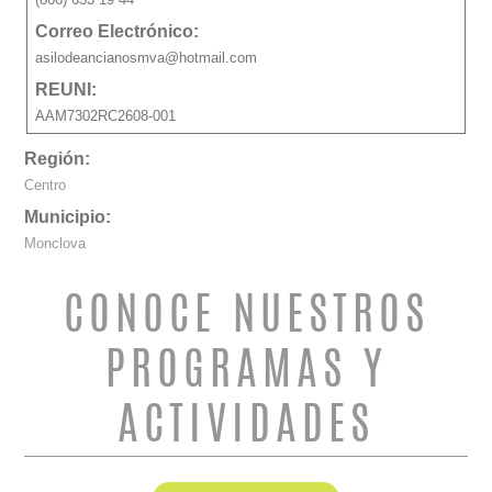
Correo Electrónico:
asilodeancianosmva@hotmail.com
REUNI:
AAM7302RC2608-001
Región:
Centro
Municipio:
Monclova
CONOCE NUESTROS
PROGRAMAS Y
ACTIVIDADES