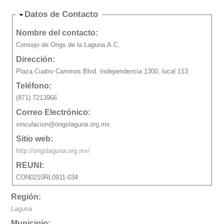
Ocultar
Datos de Contacto
Nombre del contacto:
Consejo de Ongs de la Laguna A.C.
Dirección:
Plaza Cuatro Caminos Blvd. Independencia 1300, local 113
Teléfono:
(871) 7213966
Correo Electrónico:
vinculacion@ongslaguna.org.mx
Sitio web:
http://ongslaguna.org.mx/
REUNI:
CON0210RL0911-034
Región:
Laguna
Municipio: