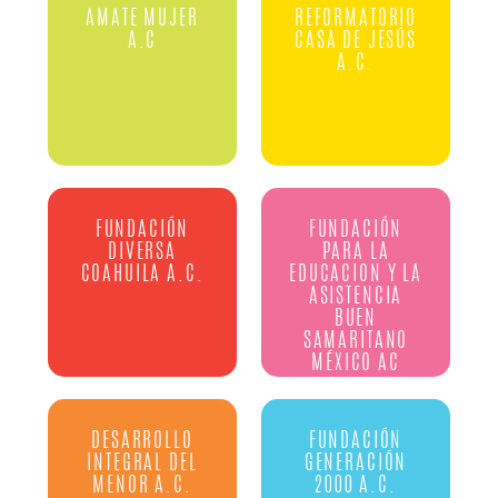
AMATE MUJER
REFORMATORIO
A.C
CASA DE JESÚS
A.C.
FUNDACIÓN
FUNDACIÓN
DIVERSA
PARA LA
COAHUILA A.C.
EDUCACION Y LA
ASISTENCIA
BUEN
SAMARITANO
MÉXICO AC
DESARROLLO
FUNDACIÓN
INTEGRAL DEL
GENERACIÓN
MENOR A.C.
2000 A.C.