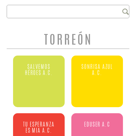
Buscar
FORMULARIO DE
BÚSQUEDA
TORREÓN
SALVEMOS
SONRISA AZUL
HÉROES A.C.
A.C.
TU ESPERANZA
EDUSER A.C
ES MIA A.C.