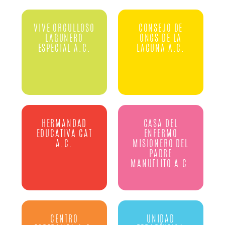
VIVE ORGULLOSO
CONSEJO DE
LAGUNERO
ONGS DE LA
ESPECIAL A.C.
LAGUNA A.C.
HERMANDAD
CASA DEL
EDUCATIVA CAT
ENFERMO
A.C.
MISIONERO DEL
PADRE
MANUELITO A.C.
CENTRO
UNIDAD