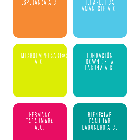
ESPERANZA A.C.
TERAPÉUTICA
AMANECER A.C.
MICROEMPRESARI@S
FUNDACIÓN
A.C.
DOWN DE LA
LAGUNA A.C.
HERMANO
BIENESTAR
TARAUMARA
FAMILIAR
A.C.
LAGUNERO A.C.