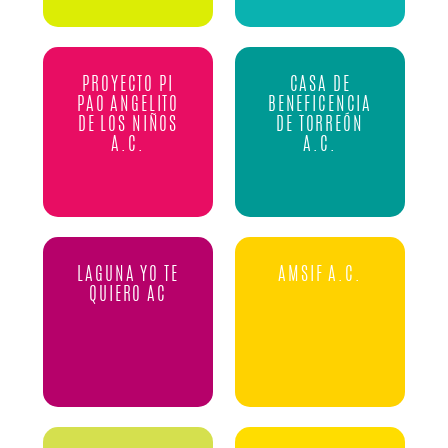
PROYECTO PI
CASA DE
PAO ANGELITO
BENEFICENCIA
DE LOS NIÑOS
DE TORREÓN
A.C.
A.C.
LAGUNA YO TE
AMSIF A.C.
QUIERO AC