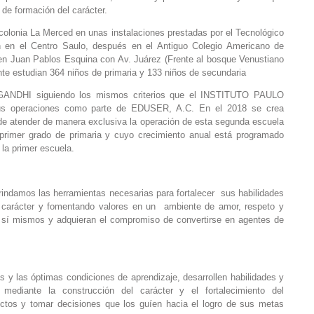
de formación del carácter.
olonia La Merced en unas instalaciones prestadas por el Tecnológico
on en el Centro Saulo, después en el Antiguo Colegio Americano de
 en Juan Pablos Esquina con Av. Juárez (Frente al bosque Venustiano
e estudian 364 niños de primaria y 133 niños de secundaria
GANDHI siguiendo los mismos criterios que el INSTITUTO PAULO
us operaciones como parte de EDUSER, A.C. En el 2018 se crea
 atender de manera exclusiva la operación de esta segunda escuela
primer grado de primaria y cuyo crecimiento anual está programado
la primer escuela.
 brindamos las herramientas necesarias para fortalecer sus habilidades
el carácter y fomentando valores en un ambiente de amor, respeto y
 sí mismos y adquieran el compromiso de convertirse en agentes de
s y las óptimas condiciones de aprendizaje, desarrollen habilidades y
mediante la construcción del carácter y el fortalecimiento del
lictos y tomar decisiones que los guíen hacia el logro de sus metas