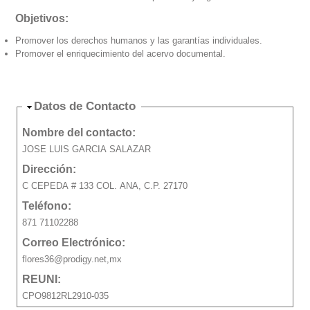
Objetivos:
Promover los derechos humanos y las garantías individuales.
Promover el enriquecimiento del acervo documental.
Ocultar
Datos de Contacto
Nombre del contacto:
JOSE LUIS GARCIA SALAZAR
Dirección:
C CEPEDA # 133 COL. ANA, C.P. 27170
Teléfono:
871 71102288
Correo Electrónico:
flores36@prodigy.net,mx
REUNI:
CPO9812RL2910-035