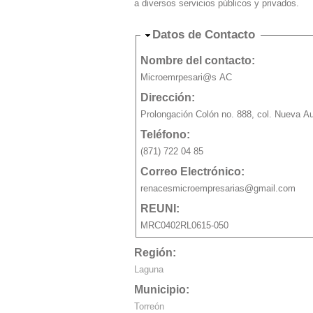
a diversos servicios públicos y privados.
Ocultar
Datos de Contacto
Nombre del contacto:
Microemrpesari@s AC
Dirección:
Prolongación Colón no. 888, col. Nueva A
Teléfono:
(871) 722 04 85
Correo Electrónico:
renacesmicroempresarias@gmail.com
REUNI:
MRC0402RL0615-050
Región:
Laguna
Municipio:
Torreón