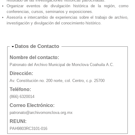
resultado de las investigaciones históricas patrocinadas.
Organizar eventos de divulgación histórica de la región, como
conferencias, cursos, seminarios y exposiciones.
Asesoría e intercambio de experiencias sobre el trabajo de archivo,
investigación y divulgación del conocimiento histórico.
Ocultar
Datos de Contacto
Nombre del contacto:
Patronato del Archivo Municipal de Monclova Coahuila A.C.
Dirección:
Av. Constitución no. 200 norte, col. Centro, c.p. 25700
Teléfono:
(866) 6320014
Correo Electrónico:
patronato@archivomonclova.org.mx
REUNI:
PAH9803RC3101-016