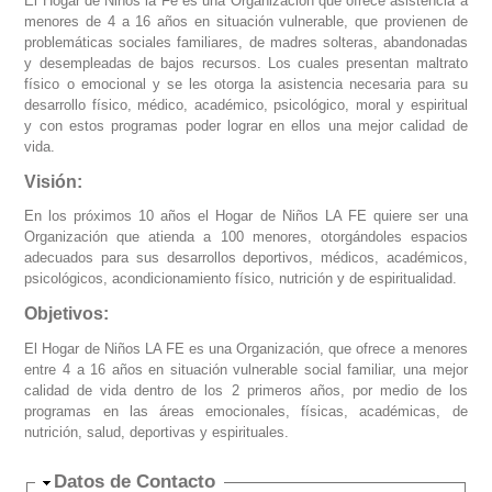
El Hogar de Niños la Fé es una Organización que ofrece asistencia a
menores de 4 a 16 años en situación vulnerable, que provienen de
problemáticas sociales familiares, de madres solteras, abandonadas
y desempleadas de bajos recursos. Los cuales presentan maltrato
físico o emocional y se les otorga la asistencia necesaria para su
desarrollo físico, médico, académico, psicológico, moral y espiritual
y con estos programas poder lograr en ellos una mejor calidad de
vida.
Visión:
En los próximos 10 años el Hogar de Niños LA FE quiere ser una
Organización que atienda a 100 menores, otorgándoles espacios
adecuados para sus desarrollos deportivos, médicos, académicos,
psicológicos, acondicionamiento físico, nutrición y de espiritualidad.
Objetivos:
El Hogar de Niños LA FE es una Organización, que ofrece a menores
entre 4 a 16 años en situación vulnerable social familiar, una mejor
calidad de vida dentro de los 2 primeros años, por medio de los
programas en las áreas emocionales, físicas, académicas, de
nutrición, salud, deportivas y espirituales.
Ocultar
Datos de Contacto