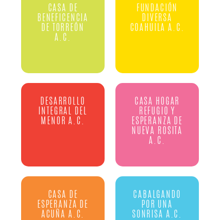
CASA DE
FUNDACIÓN
BENEFICENCIA
DIVERSA
DE TORREÓN
COAHUILA A.C.
A.C.
DESARROLLO
CASA HOGAR
INTEGRAL DEL
REFUGIO Y
MENOR A.C.
ESPERANZA DE
NUEVA ROSITA
A.C.
CASA DE
CABALGANDO
ESPERANZA DE
POR UNA
ACUÑA A.C.
SONRISA A.C.