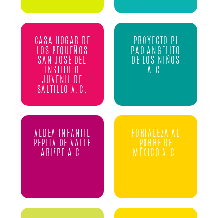
CASA HOGAR DE
PROYECTO PI
LOS PEQUEÑOS
PAO ANGELITO
SAN JOSÉ DEL
DE LOS NIÑOS
INSTITUTO
A.C.
JUVENIL DE
SALTILLO A.C.
ALDEA INFANTIL
FORTALEZA AL
PEPITA DE VALLE
POBRE DE
ARIZPE A.C.
MÉXICO A.C.