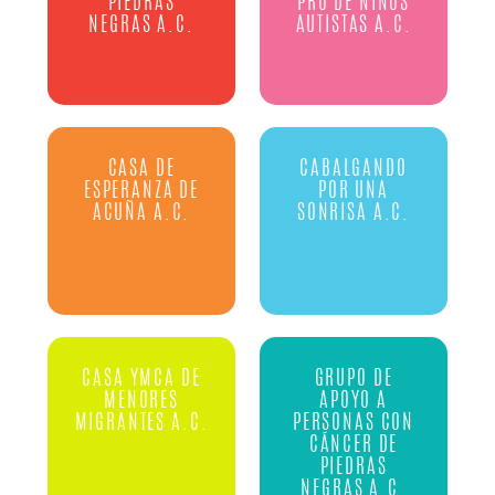
PIEDRAS
PRO DE NIÑOS
NEGRAS A.C.
AUTISTAS A.C.
CASA DE
CABALGANDO
ESPERANZA DE
POR UNA
ACUÑA A.C.
SONRISA A.C.
CASA YMCA DE
GRUPO DE
MENORES
APOYO A
MIGRANTES A.C.
PERSONAS CON
CÁNCER DE
PIEDRAS
NEGRAS A.C.