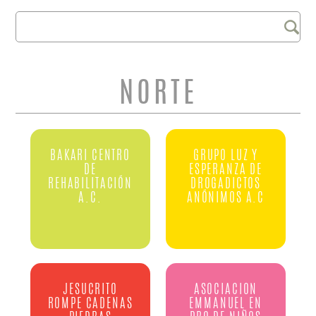
Buscar
FORMULARIO DE
BÚSQUEDA
NORTE
BAKARI CENTRO
GRUPO LUZ Y
DE
ESPERANZA DE
REHABILITACIÓN
DROGADICTOS
A.C.
ANÓNIMOS A.C
JESUCRITO
ASOCIACION
ROMPE CADENAS
EMMANUEL EN