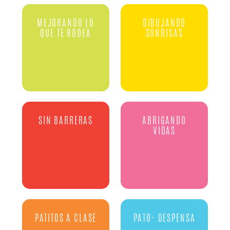
MEJORANDO LO
DIBUJANDO
QUE TE RODEA
SONRISAS
SIN BARRERAS
ABRIGANDO
VIDAS
PATITOS A CLASE
PATO- DESPENSA