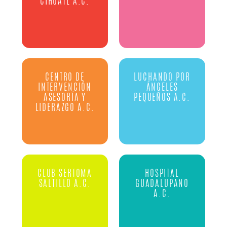
CIHUATL A.C.
CENTRO DE
LUCHANDO POR
INTERVENCIÓN
ÁNGELES
ASESORÍA Y
PEQUEÑOS A.C.
LIDERAZGO A.C.
CLUB SERTOMA
HOSPITAL
SALTILLO A.C.
GUADALUPANO
A.C.