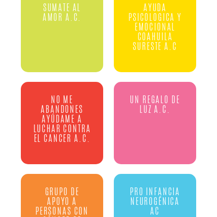
SUMATE AL
AYUDA
AMOR A.C.
PSICOLOGICA Y
EMOCIONAL
COAHUILA
SURESTE A.C
NO ME
UN REGALO DE
ABANDONES
LUZ A.C.
AYÚDAME A
LUCHAR CONTRA
EL CANCER A.C.
GRUPO DE
PRO INFANCIA
APOYO A
NEUROGÉNICA
PERSONAS CON
AC