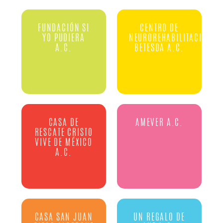
FUNDACIÓN SI
CENTRO DE
YO PUDIERA
NEUROREHABILITACION
A.C.
BETESDA A.C.
CASA DE
AMEVER A.C.
RESCATE CRISTO
VIVE DE MÉXICO
A.C.
CASA SAN JUAN
UN REGALO DE