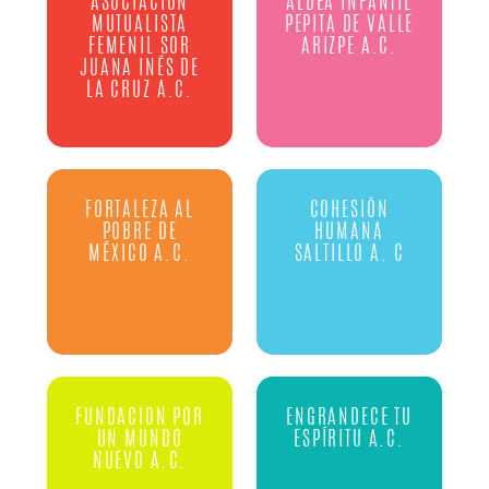
ASOCIACIÓN
ALDEA INFANTIL
MUTUALISTA
PEPITA DE VALLE
FEMENIL SOR
ARIZPE A.C.
JUANA INÉS DE
LA CRUZ A.C.
FORTALEZA AL
COHESIÓN
POBRE DE
HUMANA
MÉXICO A.C.
SALTILLO A. C
FUNDACION POR
ENGRANDECE TU
UN MUNDO
ESPÍRITU A.C.
NUEVO A.C.