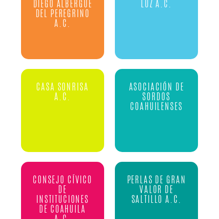
DIEGO ALBERGUE
LUZ A.C.
DEL PEREGRINO
A.C.
CASA SONRISA
ASOCIACIÓN DE
A.C.
SORDOS
COAHUILENSES
CONSEJO CÍVICO
PERLAS DE GRAN
DE
VALOR DE
INSTITUCIONES
SALTILLO A.C.
DE COAHUILA