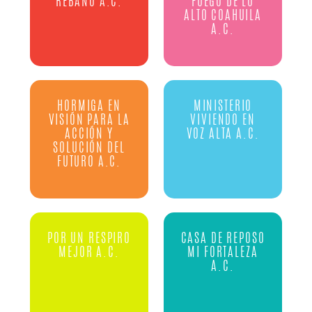
REBAÑO A.C.
FUEGO DE LO
ALTO COAHUILA
A.C.
HORMIGA EN
MINISTERIO
VISIÓN PARA LA
VIVIENDO EN
ACCIÓN Y
VOZ ALTA A.C.
SOLUCIÓN DEL
FUTURO A.C.
POR UN RESPIRO
CASA DE REPOSO
MEJOR A.C.
MI FORTALEZA
A.C.