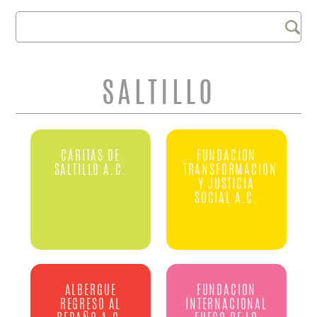
Buscar
FORMULARIO DE
BÚSQUEDA
SALTILLO
CARITAS DE
FUNDACION
SALTILLO A.C.
TRANSFORMACION
Y JUSTICIA
SOCIAL A.C.
ALBERGUE
FUNDACION
REGRESO AL
INTERNACIONAL